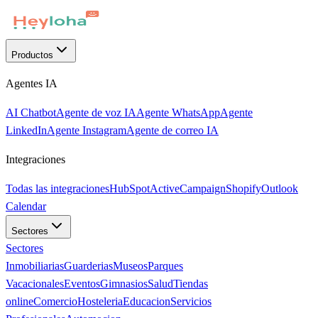
Productos
Agentes IA
AI Chatbot
Agente de voz IA
Agente WhatsApp
Agente
LinkedIn
Agente Instagram
Agente de correo IA
Integraciones
Todas las integraciones
HubSpot
ActiveCampaign
Shopify
Outlook
Calendar
Sectores
Sectores
Inmobiliarias
Guarderias
Museos
Parques
Vacacionales
Eventos
Gimnasios
Salud
Tiendas
online
Comercio
Hosteleria
Educacion
Servicios