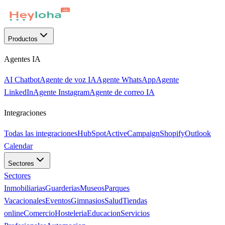
Productos
Agentes IA
AI Chatbot
Agente de voz IA
Agente WhatsApp
Agente
LinkedIn
Agente Instagram
Agente de correo IA
Integraciones
Todas las integraciones
HubSpot
ActiveCampaign
Shopify
Outlook
Calendar
Sectores
Sectores
Inmobiliarias
Guarderias
Museos
Parques
Vacacionales
Eventos
Gimnasios
Salud
Tiendas
online
Comercio
Hosteleria
Educacion
Servicios