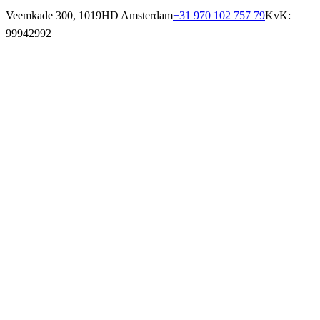
Veemkade 300, 1019HD Amsterdam
+31 970 102 757 79
KvK:
99942992