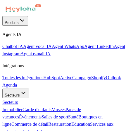
Produits
Agents IA
Chatbot IA
Agent vocal IA
Agent WhatsApp
Agent LinkedIn
Agent
Instagram
Agent e-mail IA
Intégrations
Toutes les intégrations
HubSpot
ActiveCampaign
Shopify
Outlook
Agenda
Secteurs
Secteurs
Immobilier
Garde d'enfants
Musees
Parcs de
vacances
Événements
Salles de sport
Santé
Boutiques en
ligne
Commerce de détail
Restauration
Education
Services aux