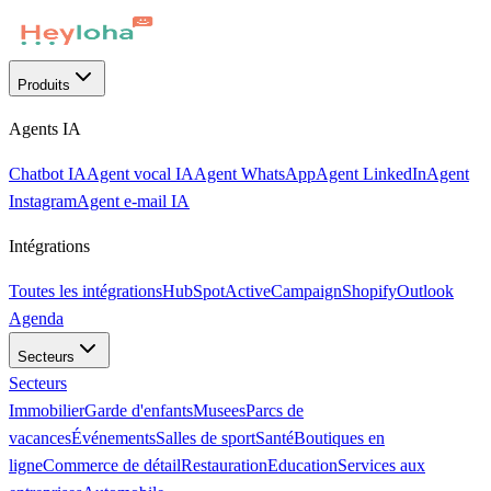
Produits
Agents IA
Chatbot IA
Agent vocal IA
Agent WhatsApp
Agent LinkedIn
Agent
Instagram
Agent e-mail IA
Intégrations
Toutes les intégrations
HubSpot
ActiveCampaign
Shopify
Outlook
Agenda
Secteurs
Secteurs
Immobilier
Garde d'enfants
Musees
Parcs de
vacances
Événements
Salles de sport
Santé
Boutiques en
ligne
Commerce de détail
Restauration
Education
Services aux