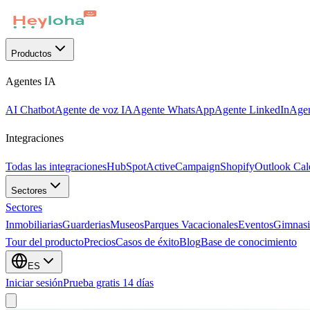
Productos
Agentes IA
AI Chatbot
Agente de voz IA
Agente WhatsApp
Agente LinkedIn
Agen
Integraciones
Todas las integraciones
HubSpot
ActiveCampaign
Shopify
Outlook Cal
Sectores
Sectores
Inmobiliarias
Guarderias
Museos
Parques Vacacionales
Eventos
Gimnasi
Tour del producto
Precios
Casos de éxito
Blog
Base de conocimiento
ES
Iniciar sesión
Prueba gratis 14 días