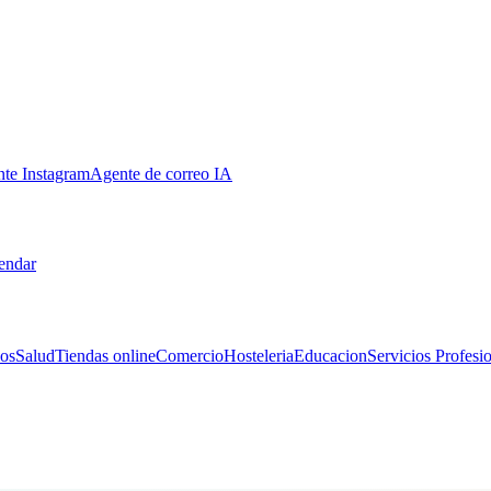
te Instagram
Agente de correo IA
endar
os
Salud
Tiendas online
Comercio
Hosteleria
Educacion
Servicios Profesi