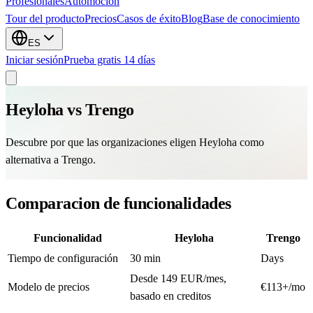
Profesionales
Automocion
Tour del producto
Precios
Casos de éxito
Blog
Base de conocimiento
ES
Iniciar sesión
Prueba gratis 14 días
Heyloha vs
Trengo
Descubre por que las organizaciones eligen Heyloha como
alternativa a Trengo.
Comparacion de funcionalidades
Funcionalidad
Heyloha
Trengo
Tiempo de configuración
30 min
Days
Desde 149 EUR/mes,
Modelo de precios
€113+/mo
basado en creditos