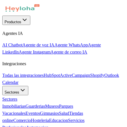
Productos
Agentes IA
AI Chatbot
Agente de voz IA
Agente WhatsApp
Agente
LinkedIn
Agente Instagram
Agente de correo IA
Integraciones
Todas las integraciones
HubSpot
ActiveCampaign
Shopify
Outlook
Calendar
Sectores
Sectores
Inmobiliarias
Guarderias
Museos
Parques
Vacacionales
Eventos
Gimnasios
Salud
Tiendas
online
Comercio
Hosteleria
Educacion
Servicios