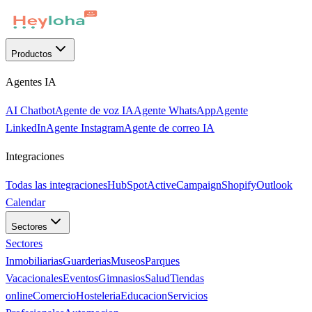
Productos
Agentes IA
AI Chatbot
Agente de voz IA
Agente WhatsApp
Agente
LinkedIn
Agente Instagram
Agente de correo IA
Integraciones
Todas las integraciones
HubSpot
ActiveCampaign
Shopify
Outlook
Calendar
Sectores
Sectores
Inmobiliarias
Guarderias
Museos
Parques
Vacacionales
Eventos
Gimnasios
Salud
Tiendas
online
Comercio
Hosteleria
Educacion
Servicios