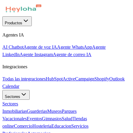
Productos
Agentes IA
AI Chatbot
Agente de voz IA
Agente WhatsApp
Agente
LinkedIn
Agente Instagram
Agente de correo IA
Integraciones
Todas las integraciones
HubSpot
ActiveCampaign
Shopify
Outlook
Calendar
Sectores
Sectores
Inmobiliarias
Guarderias
Museos
Parques
Vacacionales
Eventos
Gimnasios
Salud
Tiendas
online
Comercio
Hosteleria
Educacion
Servicios