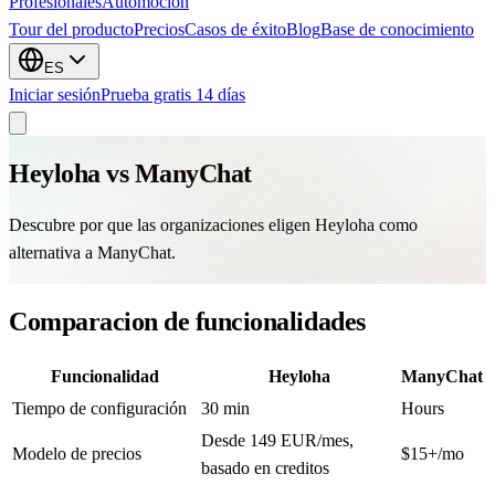
Profesionales
Automocion
Tour del producto
Precios
Casos de éxito
Blog
Base de conocimiento
ES
Iniciar sesión
Prueba gratis 14 días
Heyloha vs
ManyChat
Descubre por que las organizaciones eligen Heyloha como
alternativa a ManyChat.
Comparacion de funcionalidades
Funcionalidad
Heyloha
ManyChat
Tiempo de configuración
30 min
Hours
Desde 149 EUR/mes,
Modelo de precios
$15+/mo
basado en creditos