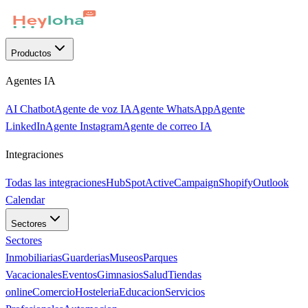
Productos
Agentes IA
AI Chatbot
Agente de voz IA
Agente WhatsApp
Agente
LinkedIn
Agente Instagram
Agente de correo IA
Integraciones
Todas las integraciones
HubSpot
ActiveCampaign
Shopify
Outlook
Calendar
Sectores
Sectores
Inmobiliarias
Guarderias
Museos
Parques
Vacacionales
Eventos
Gimnasios
Salud
Tiendas
online
Comercio
Hosteleria
Educacion
Servicios