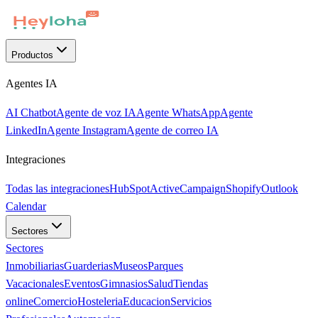
Productos
Agentes IA
AI Chatbot
Agente de voz IA
Agente WhatsApp
Agente
LinkedIn
Agente Instagram
Agente de correo IA
Integraciones
Todas las integraciones
HubSpot
ActiveCampaign
Shopify
Outlook
Calendar
Sectores
Sectores
Inmobiliarias
Guarderias
Museos
Parques
Vacacionales
Eventos
Gimnasios
Salud
Tiendas
online
Comercio
Hosteleria
Educacion
Servicios