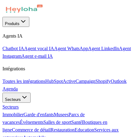
Produits
Agents IA
Chatbot IA
Agent vocal IA
Agent WhatsApp
Agent LinkedIn
Agent
Instagram
Agent e-mail IA
Intégrations
Toutes les intégrations
HubSpot
ActiveCampaign
Shopify
Outlook
Agenda
Secteurs
Secteurs
Immobilier
Garde d'enfants
Musees
Parcs de
vacances
Événements
Salles de sport
Santé
Boutiques en
ligne
Commerce de détail
Restauration
Education
Services aux