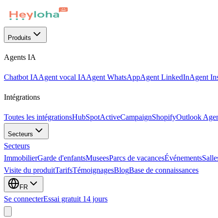
Produits
Agents IA
Chatbot IA
Agent vocal IA
Agent WhatsApp
Agent LinkedIn
Agent In
Intégrations
Toutes les intégrations
HubSpot
ActiveCampaign
Shopify
Outlook Age
Secteurs
Secteurs
Immobilier
Garde d'enfants
Musees
Parcs de vacances
Événements
Salle
Visite du produit
Tarifs
Témoignages
Blog
Base de connaissances
FR
Se connecter
Essai gratuit 14 jours