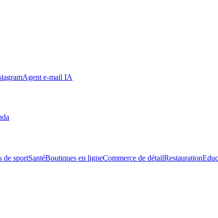
stagram
Agent e-mail IA
nda
s de sport
Santé
Boutiques en ligne
Commerce de détail
Restauration
Educ