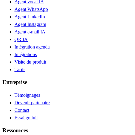
Agent vocal IA
Agent WhatsApp
Agent LinkedIn
Agent Instagram
Agent e-mail IA
QR IA
Intégration agenda
Intégrations
Visite du produit
Tarifs
Entreprise
Témoignages
Devenir partenaire
Contact
Essai gratuit
Ressources