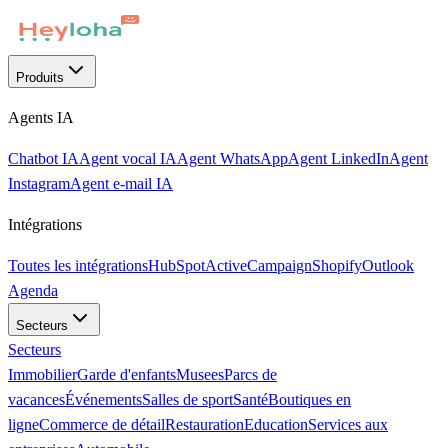
Produits
Agents IA
Chatbot IA
Agent vocal IA
Agent WhatsApp
Agent LinkedIn
Agent
Instagram
Agent e-mail IA
Intégrations
Toutes les intégrations
HubSpot
ActiveCampaign
Shopify
Outlook
Agenda
Secteurs
Secteurs
Immobilier
Garde d'enfants
Musees
Parcs de
vacances
Événements
Salles de sport
Santé
Boutiques en
ligne
Commerce de détail
Restauration
Education
Services aux