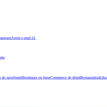
stagram
Agent e-mail IA
nda
s de sport
Santé
Boutiques en ligne
Commerce de détail
Restauration
Educ