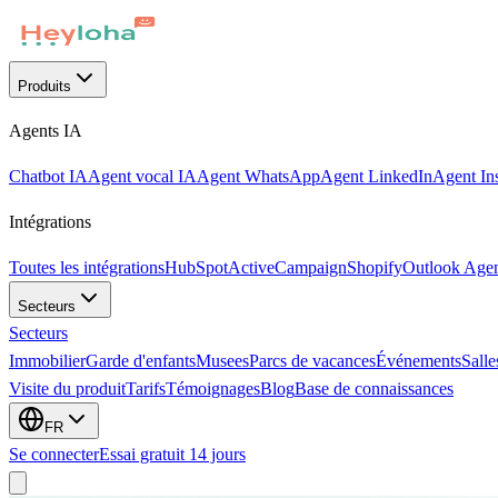
Produits
Agents IA
Chatbot IA
Agent vocal IA
Agent WhatsApp
Agent LinkedIn
Agent In
Intégrations
Toutes les intégrations
HubSpot
ActiveCampaign
Shopify
Outlook Age
Secteurs
Secteurs
Immobilier
Garde d'enfants
Musees
Parcs de vacances
Événements
Salle
Visite du produit
Tarifs
Témoignages
Blog
Base de connaissances
FR
Se connecter
Essai gratuit 14 jours