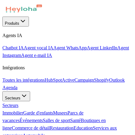
Produits
Agents IA
Chatbot IA
Agent vocal IA
Agent WhatsApp
Agent LinkedIn
Agent
Instagram
Agent e-mail IA
Intégrations
Toutes les intégrations
HubSpot
ActiveCampaign
Shopify
Outlook
Agenda
Secteurs
Secteurs
Immobilier
Garde d'enfants
Musees
Parcs de
vacances
Événements
Salles de sport
Santé
Boutiques en
ligne
Commerce de détail
Restauration
Education
Services aux