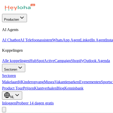
Producten
AI Agents
AI Chatbot
AI Telefoonassistent
WhatsApp Agent
LinkedIn Agent
Inst
Koppelingen
Alle koppelingen
HubSpot
ActiveCampaign
Shopify
Outlook Agenda
Sectoren
Sectoren
Makelaardij
Kinderopvang
Musea
Vakantieparken
Evenementen
Sportsc
Product Tour
Prijzen
Klantverhalen
Blog
Kennisbank
NL
Inloggen
Probeer 14 dagen gratis