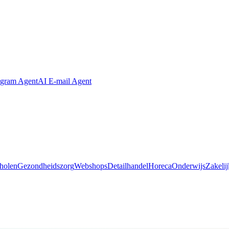
agram Agent
AI E-mail Agent
holen
Gezondheidszorg
Webshops
Detailhandel
Horeca
Onderwijs
Zakelij