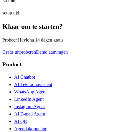
30 min
setup tijd
Klaar om te starten?
Probeer Heyloha 14 dagen gratis.
Gratis uitproberen
Demo aanvragen
Product
AI Chatbot
AI Telefoonassistent
WhatsApp Agent
LinkedIn Agent
Instagram Agent
AI E-mail Agent
AI QR
Agendakoppeling