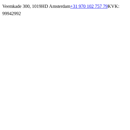
Veemkade 300, 1019HD Amsterdam
+31 970 102 757 79
KVK:
99942992