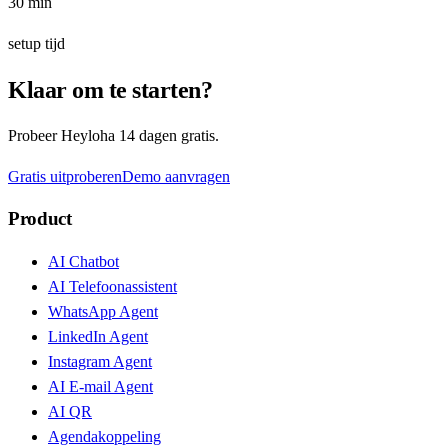
30 min
setup tijd
Klaar om te starten?
Probeer Heyloha 14 dagen gratis.
Gratis uitproberen
Demo aanvragen
Product
AI Chatbot
AI Telefoonassistent
WhatsApp Agent
LinkedIn Agent
Instagram Agent
AI E-mail Agent
AI QR
Agendakoppeling