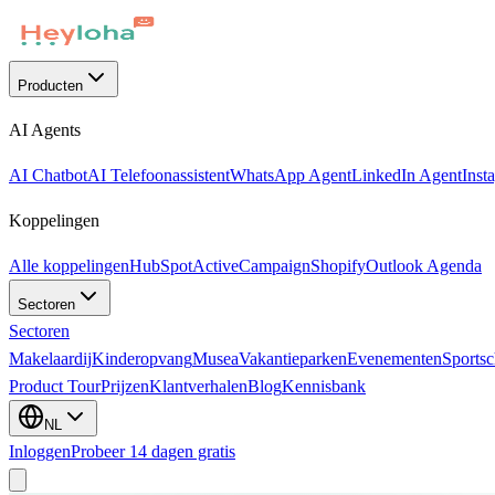
Producten
AI Agents
AI Chatbot
AI Telefoonassistent
WhatsApp Agent
LinkedIn Agent
Inst
Koppelingen
Alle koppelingen
HubSpot
ActiveCampaign
Shopify
Outlook Agenda
Sectoren
Sectoren
Makelaardij
Kinderopvang
Musea
Vakantieparken
Evenementen
Sportsc
Product Tour
Prijzen
Klantverhalen
Blog
Kennisbank
NL
Inloggen
Probeer 14 dagen gratis