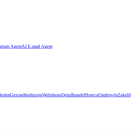
agram Agent
AI E-mail Agent
holen
Gezondheidszorg
Webshops
Detailhandel
Horeca
Onderwijs
Zakelij